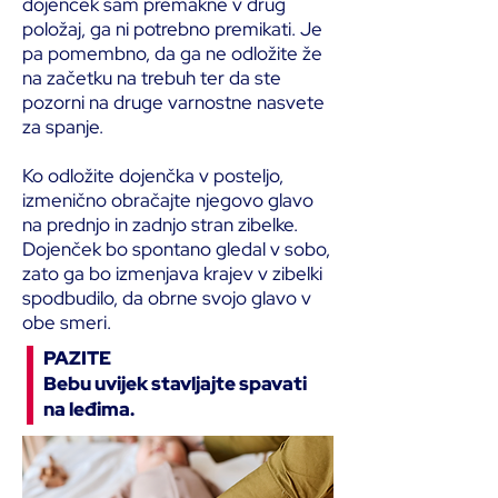
dojenček sam premakne v drug
položaj, ga ni potrebno premikati. Je
pa pomembno, da ga ne odložite že
na začetku na trebuh ter da ste
pozorni na druge varnostne nasvete
za spanje.
Ko odložite dojenčka v posteljo,
izmenično obračajte njegovo glavo
na prednjo in zadnjo stran zibelke.
Dojenček bo spontano gledal v sobo,
zato ga bo izmenjava krajev v zibelki
spodbudilo, da obrne svojo glavo v
obe smeri.
PAZITE
Bebu uvijek stavljajte spavati
na leđima.