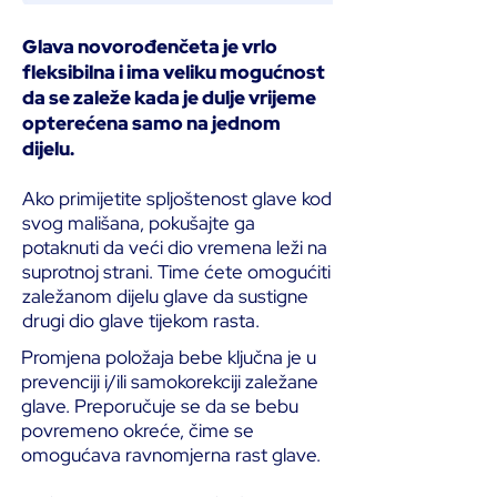
Glava novorođenčeta je vrlo
fleksibilna i ima veliku mogućnost
da se zaleže kada je dulje vrijeme
opterećena samo na jednom
dijelu.
Ako primijetite spljoštenost glave kod
svog mališana, pokušajte ga
potaknuti da veći dio vremena leži na
suprotnoj strani. Time ćete omogućiti
zaležanom dijelu glave da sustigne
drugi dio glave tijekom rasta.
Promjena položaja bebe ključna je u
prevenciji i/ili samokorekciji zaležane
glave. Preporučuje se da se bebu
povremeno okreće, čime se
omogućava ravnomjerna rast glave.