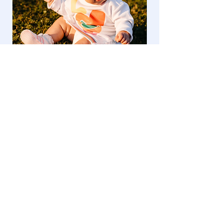
ZAŠTO RISKIRATI?
Ima li vaš mališan
zaležanu glavu?
Dođite na besplatni