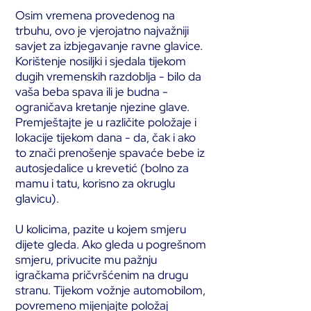
Osim vremena provedenog na
trbuhu, ovo je vjerojatno najvažniji
savjet za izbjegavanje ravne glavice.
Korištenje nosiljki i sjedala tijekom
dugih vremenskih razdoblja - bilo da
vaša beba spava ili je budna -
ograničava kretanje njezine glave.
Premještajte je u različite položaje i
lokacije tijekom dana - da, čak i ako
to znači prenošenje spavaće bebe iz
autosjedalice u krevetić (bolno za
mamu i tatu, korisno za okruglu
glavicu).
U kolicima, pazite u kojem smjeru
dijete gleda. Ako gleda u pogrešnom
smjeru, privucite mu pažnju
igračkama pričvršćenim na drugu
stranu. Tijekom vožnje automobilom,
povremeno mijenjajte položaj