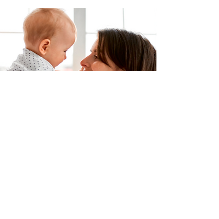
Imate pitanje ili biste željeli
zakazati besplatni pregled?