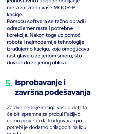
jednostavno i udobno dobijanje
mera za izradu vaše MOOR-P
kacige.
Pomoću softvera se tačno obradi i
odredi smer rasta i potrebne
korekcije. Nakon toga uz pomoć
robota i najmodernije tehnologije
izrađujemo kacigu, koja omogućava
rast glave u željenom smeru, što
dovodi do željenog oblika.
5.
Isprobavanje i
završna podešavanja
Za dve nedelje kaciga vašeg deteta
će biti spremna za probu! Pažljivo
ćemo proveriti da li odgovara i po
potrebi je dodatno prilagoditi na licu
mesta.