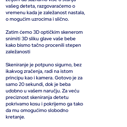
vašeg deteta, razgovaraćemo o
vremenu kada je zaležanost nastala,
o mogućim uzrocima i slično.
Zatim ćemo 3D optičkim skenerom
snimiti 3D sliku glave vaše bebe
kako bismo tačno procenili stepen
zaležanosti
Skeniranje je potpuno sigurno, bez
ikakvog zračenja, radi na istom
principu kao i kamera. Gotovo je za
samo 20 sekundi, dok je beba
udobno u vašem naručju. Za veću
preciznost skeniranja detetu
pokrivamo kosu i pokrijemo ga tako
da mu omogućimo slobodno
kretanje.