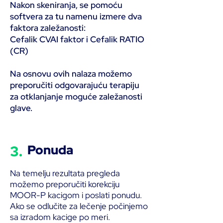
Nakon skeniranja, se pomoću
softvera za tu namenu izmere dva
faktora zaležanosti:
Cefalik CVAI faktor i Cefalik RATIO
(CR)
Na osnovu ovih nalaza možemo
preporučiti odgovarajuću terapiju
za otklanjanje moguće zaležanosti
glave.
3.
Ponuda
Na temelju rezultata pregleda
možemo preporučiti korekciju
MOOR-P kacigom i poslati ponudu.
Ako se odlučite za lečenje počinjemo
sa izradom kacige po meri.