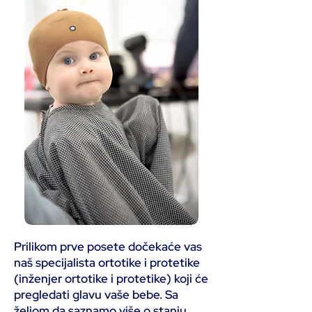
Prilikom prve posete dočekaće vas
naš specijalista ortotike i protetike
(inženjer ortotike i protetike) koji će
pregledati glavu vaše bebe. Sa
željom da saznamo više o stanju