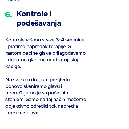
6.
Kontrole i
podešavanja
Kontrole vršimo svake
3-4 sedmice
i pratimo napredak terapije. S
rastom bebine glave prilagođavamo
i dodatno gladimo unutrašnji sloj
kacige.
Na svakom drugom pregledu
ponovo skeniramo glavu i
upoređujemo je sa početnim
stanjem. Samo na taj način možemo
objektivno odrediti tok napretka
korekcije glave.