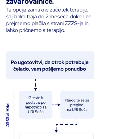
zavarovalnice.
Ta opcija zamakne začetek terapije,
saj lahko traja do 2 meseca dokler ne
prejmemo plačila s strani ZZZS-ja in
lahko pričnemo s terapijo.
.